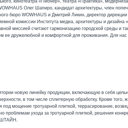
ького, кинотеатра «Пионер», театра «Практика», модерниз
WOWHAUS Олег Шапиро, кандидат архитектуры, член попечи
урного бюро WOWHAUS и Дмитрий Ликин, директор дирекци
риемной комиссии Института медиа, архитектуры и дизайна 
ной миссией считают гармонизацию городской среды и та
ем ее дружелюбной и комфортной для проживания. Для нас в
рии новую линейку продукции, включающую в себя цельн
ерхности, в том числе сплитерную обработку. Кроме того,
я под мощение тротуарной плиткой, террасирование, возв
но проблемам ухода за тротуарной плиткой, решения конкр
БШТАЙН.