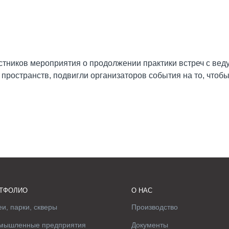
тников мероприятия о продолжении практики встреч с вед
пространств, подвигли организаторов события на то, чтоб
ТФОЛИО
О НАС
и, парки, скверы
Производство
мышленные предприятия
Документы