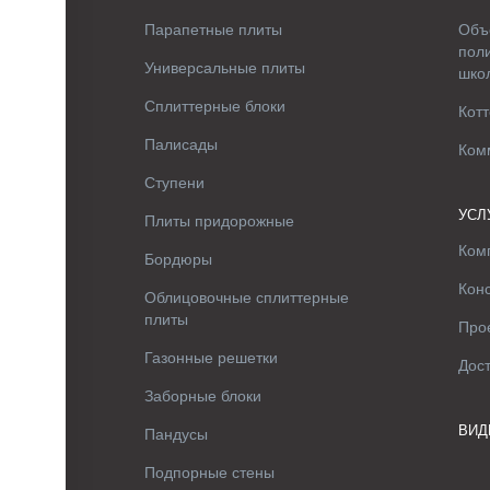
Парапетные плиты
Объ
поли
Универсальные плиты
шко
Сплиттерные блоки
Котт
Палисады
Ком
Ступени
УСЛ
Плиты придорожные
Ком
Бордюры
Кон
Облицовочные сплиттерные
плиты
Про
Газонные решетки
Дос
Заборные блоки
ВИД
Пандусы
Подпорные стены