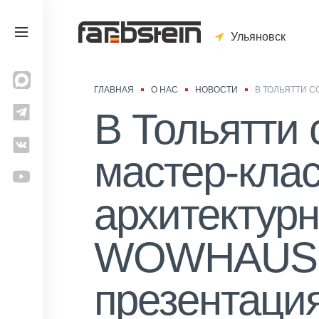
Ульяновск
ГЛАВНАЯ
О НАС
НОВОСТИ
В ТОЛЬЯТТИ 
В Тольятти 
мастер-кла
архитектур
WOWHAUS и
презентаци