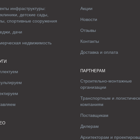
екты инфраструктуры:
Акции
клиники, детские сады,
Новости
лы, спортивные сооружения
Отзывы
еджи, дачи
Контакты
мерческая недвижимость
Доставка и оплата
УГИ
ПАРТНЕРАМ
плектуем
Строительно-монтажные
сультируем
организации
ектируем
Транспортным и логистичес
тавляем
компаниям
Поставщикам
ЕО
Дилерам
Архитекторам и проектиров