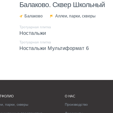
Балаково. Сквер Школьный
Балаково
Аллеи, парки, скверы
Тротуарная плитка
Ностальжи
Тротуарная плитка
Ностальжи Мультиформат 6
ТФОЛИО
О НАС
и, парки, скверы
Производство