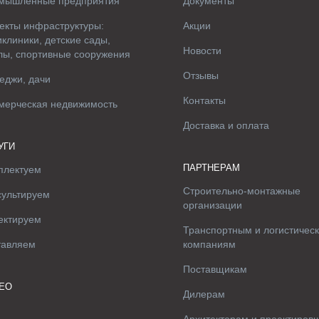
мышленные предприятия
Документы
екты инфраструктуры:
Акции
клиники, детские сады,
Новости
лы, спортивные сооружения
Отзывы
еджи, дачи
Контакты
мерческая недвижимость
Доставка и оплата
УГИ
ПАРТНЕРАМ
плектуем
Строительно-монтажные
сультируем
организации
ектируем
Транспортным и логистичес
тавляем
компаниям
Поставщикам
ЕО
Дилерам