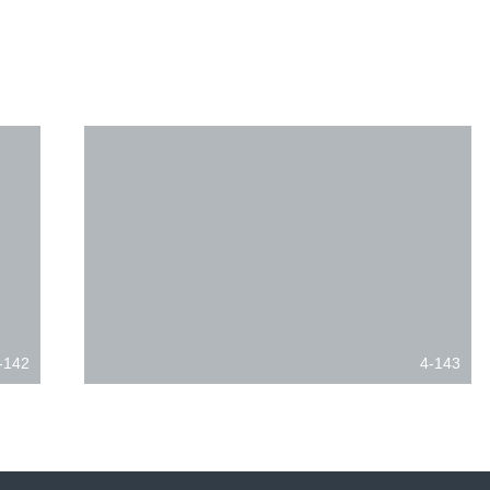
-142
4-143