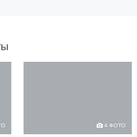
ты
ТО
4 ФОТО