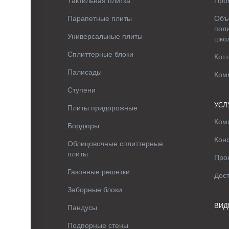
Тактильная плитка
Про
Парапетные плиты
Объ
поли
Универсальные плиты
шко
Сплиттерные блоки
Котт
Палисады
Ком
Ступени
УСЛ
Плиты придорожные
Ком
Бордюры
Кон
Облицовочные сплиттерные
плиты
Про
Газонные решетки
Дос
Заборные блоки
ВИД
Пандусы
Подпорные стены