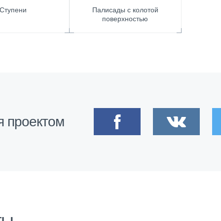
Ступени
Палисады с колотой
поверхностью
я проектом
ты