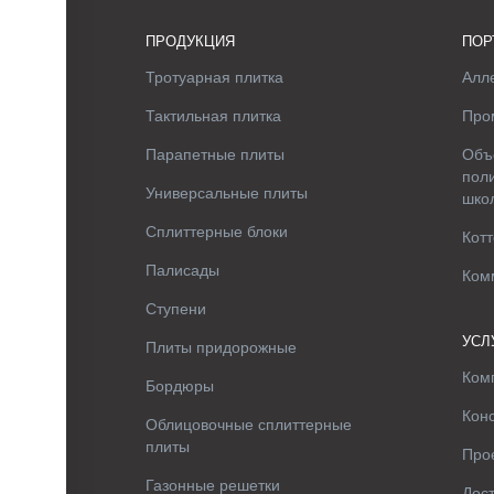
ПРОДУКЦИЯ
ПОР
Тротуарная плитка
Алле
Тактильная плитка
Про
Парапетные плиты
Объ
поли
Универсальные плиты
шко
Сплиттерные блоки
Котт
Палисады
Ком
Ступени
УСЛ
Плиты придорожные
Ком
Бордюры
Кон
Облицовочные сплиттерные
плиты
Про
Газонные решетки
Дос