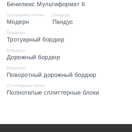
Бенилюкс Мультиформат 6
Тротуарная плитка
Пандусы
Модерн
Пандус
Бордюры
Тротуарный бордюр
Бордюры
Дорожный бордюр
Бордюры
Поворотный дорожный бордюр
Сплиттерные блоки
Полнотелые сплиттерные блоки