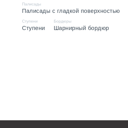
Палисады
Палисады с гладкой поверхностью
Ступени
Бордюры
Ступени
Шарнирный бордюр