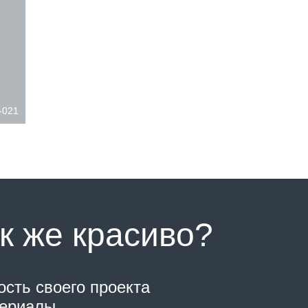
-021
к же красиво?
ость своего проекта
териалы