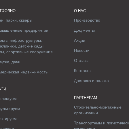
ТФОЛИО
О НАС
и, парки, скверы
Производство
мышленные предприятия
Документы
екты инфраструктуры:
Акции
клиники, детские сады,
Новости
лы, спортивные сооружения
Отзывы
еджи, дачи
Контакты
мерческая недвижимость
Доставка и оплата
УГИ
ПАРТНЕРАМ
плектуем
Строительно-монтажные
сультируем
организации
ектируем
Транспортным и логистичес
тавляем
компаниям