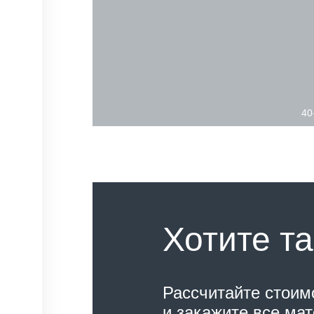
40
Хотите та
Рассчитайте стоим
и закажите все ма